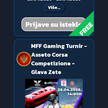
Više...
Prijave su istekle
FREE
MFF Gaming Turnir -
Asseto Corsa
Competizione -
Glava Zete