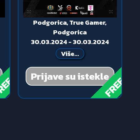
Podgorica, True Gamer,
Podgorica
30.03.2024 - 30.03.2024
Više...
Prijave su istekle
REE
FREE